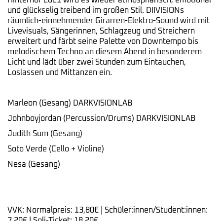
Hinterhof 2021 wird es wieder atmosphärisch, emotional
und glückselig treibend im großen Stil. DIIVISIONs
räumlich-einnehmender Girarren-Elektro-Sound wird mit
Livevisuals, Sängerinnen, Schlagzeug und Streichern
erweitert und färbt seine Palette von Downtempo bis
melodischem Techno an diesem Abend in besonderem
Licht und lädt über zwei Stunden zum Eintauchen,
Loslassen und Mittanzen ein.
Marleon (Gesang) DARKVISIONLAB
Johnboyjordan (Percussion/Drums) DARKVISIONLAB
Judith Sum (Gesang)
Soto Verde (Cello + Violine)
Nesa (Gesang)
VVK: Normalpreis: 13,80€ | Schüler:innen/Student:innen:
7,20€ | Soli-Ticket: 18,20€