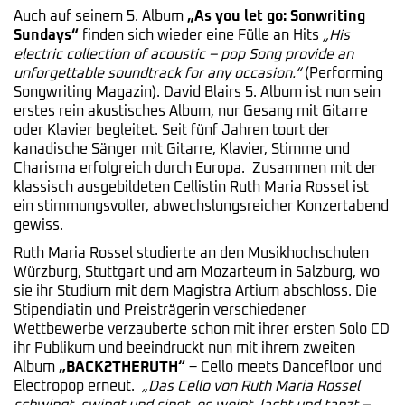
Auch auf seinem 5. Album
„As you let go: Sonwriting
Sundays“
finden sich wieder eine Fülle an Hits
„His
electric collection of acoustic – pop Song provide an
unforgettable soundtrack for any occasion.“
(Performing
Songwriting Magazin). David Blairs 5. Album ist nun sein
erstes rein akustisches Album, nur Gesang mit Gitarre
oder Klavier begleitet. Seit fünf Jahren tourt der
kanadische Sänger mit Gitarre, Klavier, Stimme und
Charisma erfolgreich durch Europa. Zusammen mit der
klassisch ausgebildeten Cellistin Ruth Maria Rossel ist
ein stimmungsvoller, abwechslungsreicher Konzertabend
gewiss.
Ruth Maria Rossel studierte an den Musikhochschulen
Würzburg, Stuttgart und am Mozarteum in Salzburg, wo
sie ihr Studium mit dem Magistra Artium abschloss. Die
Stipendiatin und Preisträgerin verschiedener
Wettbewerbe verzauberte schon mit ihrer ersten Solo CD
ihr Publikum und beeindruckt nun mit ihrem zweiten
Album
„BACK2THERUTH“
– Cello meets Dancefloor und
Electropop erneut.
„Das Cello von Ruth Maria Rossel