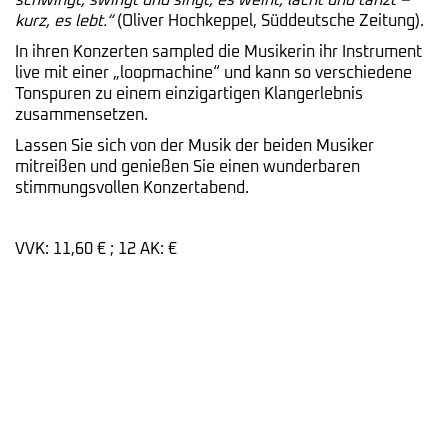
schwingt, swingt und singt, es weint, lacht und tanzt –
kurz, es lebt.“
(Oliver Hochkeppel, Süddeutsche Zeitung).
In ihren Konzerten sampled die Musikerin ihr Instrument
live mit einer „loopmachine“ und kann so verschiedene
Tonspuren zu einem einzigartigen Klangerlebnis
zusammensetzen.
Lassen Sie sich von der Musik der beiden Musiker
mitreißen und genießen Sie einen wunderbaren
stimmungsvollen Konzertabend.
VVK: 11,60 € ; 12 AK: €